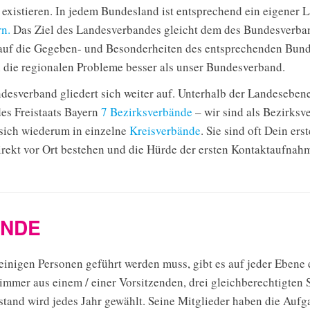
xistieren. In jedem Bundesland ist entsprechend ein eigener L
n.
Das Ziel des Landesverbandes gleicht dem des Bundesverban
 auf die Gegeben- und Besonderheiten des entsprechenden Bund
n die regionalen Probleme besser als unser Bundesverband.
esverband gliedert sich weiter auf. Unterhalb der Landesebene
es Freistaats Bayern
7 Bezirksverbände
– wir sind als Bezirks
 sich wiederum in einzelne
Kreisverbände
. Sie sind oft Dein er
direkt vor Ort bestehen und die Hürde der ersten Kontaktaufna
ÄNDE
inigen Personen geführt werden muss, gibt es auf jeder Ebene 
immer aus einem / einer Vorsitzenden, drei gleichberechtigten S
stand wird jedes Jahr gewählt. Seine Mitglieder haben die Aufg