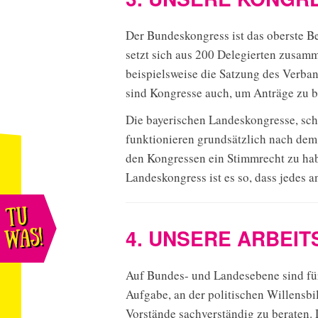
Der Bundeskongress ist das oberste Be
setzt sich aus 200 Delegierten zusa
beispielsweise die Satzung des Verba
sind Kongresse auch, um Anträge zu b
Die bayerischen Landeskongresse, sc
funktionieren grundsätzlich nach dem 
Menü
nü
den Kongressen ein Stimmrecht zu hab
öffnen
hließen
Landeskongress ist es so, dass jedes 
4. UNSERE ARBEIT
Auf Bundes- und Landesebene sind fü
Aufgabe, an der politischen Willensb
Vorstände sachverständig zu beraten. D