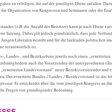
gaben zu erledigen, die auf der jeweiligen Ebene anfallen. Daz
, die Organisation von Kongressen und Seminaren oder die Era
andes (z.B. die Anzahl der Beisitzer) kann je nach Ebene vari
ene Satzung. Dabei gilt jedoch grundsätzlich, dass jede Verba
r Jungen Liberalen besteht und für die laufenden politischen un
e verantwortlich ist.
-, Landes-, und Bezirksebene jeweils noch einen „erweiterten 
andsmitgliedern auch die Vorsitzenden der untergeordneten Gl
 „erweiterten Landesvorstand“ unser Bezirksvorsitzender und ei
ten. Der erweiterte Bundes-/ Landes-/ Bezirksvorstand ist das h
ssen. Er entscheidet über die vom jeweiligen Kongress an ih
sche Fragen von grundlegender Bedeutung.
ESSE