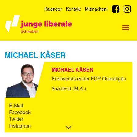
Kalender
Kontakt
Mitmachen!
Togg
Schwaben
navig
MICHAEL KÄSER
MICHAEL KÄSER
Kreisvorsitzender FDP Oberallgäu
Sozialwirt (M.A.)
E-Mail
Facebook
Twitter
Instagram
Informationen
ein-/ausblenden