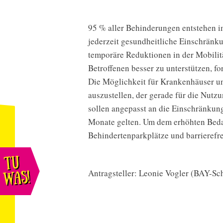
95 % aller Behinderungen entstehen im
jederzeit gesundheitliche Einschränku
temporäre Reduktionen in der Mobilit
Betroffenen besser zu unterstützen, fo
Die Möglichkeit für Krankenhäuser u
auszustellen, der gerade für die Nutz
sollen angepasst an die Einschränkung
Menü
nü
Monate gelten. Um dem erhöhten Bedar
öffnen
hließen
Behindertenparkplätze und barrierefre
Antragsteller: Leonie Vogler (BAY-S