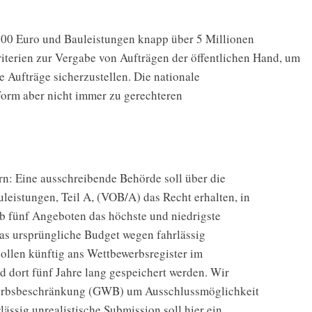
000
Euro
und
Bauleistungen
knapp
über
5
Millionen
iterien
zur
Vergabe
von
Aufträgen
der
öffentlichen
Hand,
um
he
Aufträge
sicherzustellen.
Die
nationale
Form
aber
nicht
immer
zu
gerechteren
rn:
Eine
ausschreibende
Behörde
soll
über
die
uleistungen,
Teil
A,
(VOB/
A)
das
Recht
erhalten,
in
b
fünf
Angeboten
das
höchste
und
niedrigste
as
ursprüngliche
Budget
wegen
fahrlässig
sollen
künftig
ans
Wettbewerbsregister
im
d
dort
fünf
Jahre
lang
gespeichert
werden.
Wir
rbsbeschränkung
(GWB)
um
Ausschlussmöglichkeit
lässig
unrealistische
Submission
soll
hier
ein