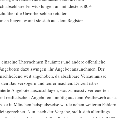
rch
absehbare
Entwicklungen
um
mindestens
80%
cht
über
die
Unvorhersehbarkeit
der
hmen
liegen,
womit
sie
sich
aus
dem
Register
n
einzelne
Unternehmen
Bauämter
und
andere
öffentliche
Angeboten
dazu
zwingen,
ihr
Angebot
anzunehmen.
Der
nschließend
weit
angehoben,
da
absehbare
Versäumnisse
e
den
Bau
verzögern
und
teurer
machen.
Derzeit
ist
es
mierte
Angebote
auszuschlagen,
was
zu
massiv
verteuerten
mit
realistischen
Angeboten
unnötig
aus
dem
Wettbewerb
aussc
ecke
in
München
beispielsweise
wurde
neben
weiteren
Fehlern
leingerechnet.
Nun,
nach
der
Vergabe,
stellt
sich
allerdings