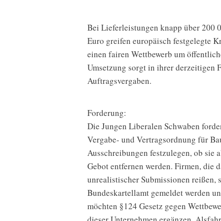
Bei
Lieferleistungen
knapp
über
200
Euro
greifen
europäisch
festgelegte
Kr
einen
fairen
Wettbewerb
um
öffentlic
Umsetzung
sorgt
in
ihrer
derzeitigen
Auftragsvergaben.
Forderung:
Die
Jungen
Liberalen
Schwaben
forde
Vergabe-
und
Vertragsordnung
für
Ba
Ausschreibungen
festzulegen,
ob
sie
a
Gebot
entfernen
werden.
Firmen,
die
d
unrealistischer
Submissionen
reißen,
Bundeskartellamt
gemeldet
werden
un
möchten
§124
Gesetz
gegen
Wettbewe
dieser
Unternehmen
ergänzen.
Alsfahr