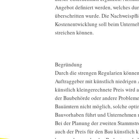
Angebot
definiert
werden,
welches
du
überschritten
wurde.
Die
Nachweispfli
Kostenentwicklung
soll
beim
Unterne
streichen
können.
Begründung
Durch
die
strengen
Regularien
könne
Auftraggeber
mit
künstlich
niedrigen
künstlich
kleingerechnete
Preis
wird
a
der
Baubehörde
oder
andere
Problem
Bauämtern
nicht
möglich,
solche
opti
Bauvorhaben
führt
und
Unternehmen
Bei
der
Planung
der
zweiten
Stammstr
auch
der
Preis
für
den
Bau
künstlich
k