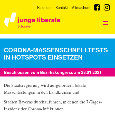
Kalender
Kontakt
Mitmachen!
Togg
Schwaben
navig
CORONA-MASSENSCHNELLTESTS
IN HOTSPOTS EINSETZEN
Beschlossen vom Bezirkskongress am 23.01.2021
Die Staatsregierung wird aufgefordert, lokale
Massentestungen in den Landkreisen und
Städten Bayerns durchzuführen, in denen die 7-Tages-
Inzidenz der Corona-Infektionen