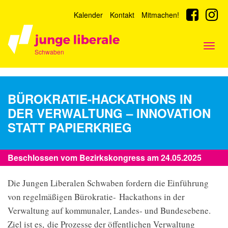
Kalender
Kontakt
Mitmachen!
Togg
Schwaben
navig
BÜROKRATIE-HACKATHONS IN
DER VERWALTUNG – INNOVATION
STATT PAPIERKRIEG
Beschlossen vom Bezirkskongress am 24.05.2025
Die Jungen Liberalen Schwaben fordern die Einführung
von regelmäßigen Bürokratie-
Hackathons in der
Verwaltung auf kommunaler, Landes- und Bundesebene.
Ziel ist es,
die Prozesse der öffentlichen Verwaltung